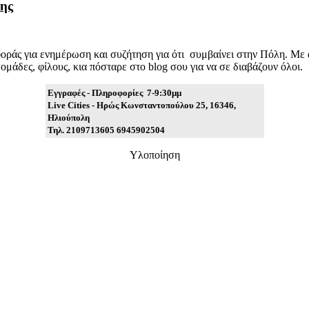
λης
ράς για ενημέρωση και συζήτηση για ότι συμβαίνει στην Πόλη. Με άλλ
μάδες, φίλους, κια πόσταρε στο blog σου για να σε διαβάζουν όλοι.
Εγγραφές - Πληροφορίες 7-9:30μμ
Live Cities - Ηρώς Κωνσταντοπούλου 25,
16346
,
Ηλιούπολη
Τηλ. 2109713605 6945902504
Υλοποίηση